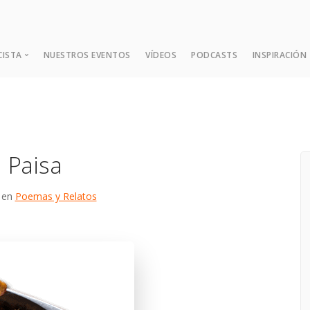
CISTA
NUESTROS EVENTOS
VÍDEOS
PODCASTS
INSPIRACIÓN
¿Quién es Dada?
Expansión Mental
 Paisa
Las Nueve Enseñanzas Fund
Consejos y Sugerencias
6 en
Poemas y Relatos