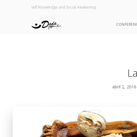
Self Knowledge and Social Awakening
CONFEREN
La
abril 2, 201