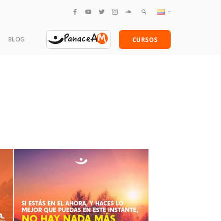
English
BLOG
CURSOS
Español
amentales