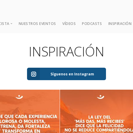
CISTA
NUESTROS EVENTOS
VÍDEOS
PODCASTS
INSPIRACIÓN
INSPIRACIÓN
¿Quién es Dada?
Expansión Mental
Las Nueve Enseñanzas Fund
Síguenos en Instagram
Consejos y Sugerencias