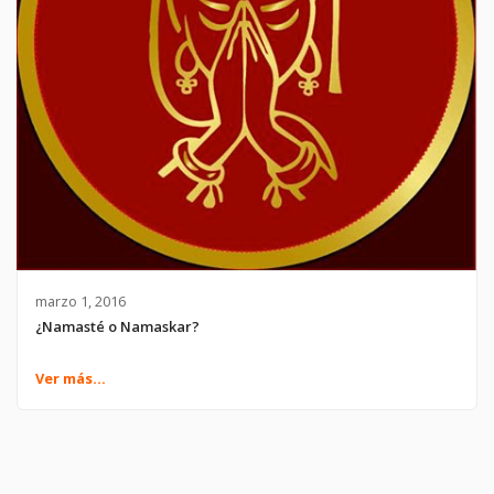
marzo 1, 2016
¿Namasté o Namaskar?
Ver más...