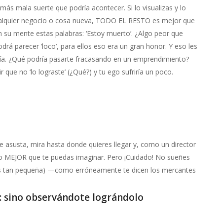
más mala suerte que podría acontecer. Si lo visualizas y lo
ualquier negocio o cosa nueva, TODO EL RESTO es mejor que
n su mente estas palabras: ‘Estoy muerto’. ¿Algo peor que
rá parecer ‘loco’, para ellos eso era un gran honor. Y eso les
tía. ¿Qué podría pasarte fracasando en un emprendimiento?
 que no ‘lo lograste’ (¿Qué?) y tu ego sufriría un poco.
e asusta, mira hasta donde quieres llegar y, como un director
 lo MEJOR que te puedas imaginar. Pero ¡Cuidado! No sueñes
 es tan pequeña) —como erróneamente te dicen los mercantes
 sino observándote lográndolo