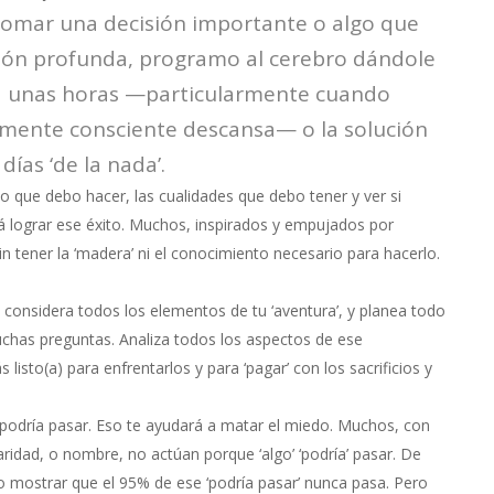
tomar una decisión importante o algo que
xión profunda, programo al cerebro dándole
ma unas horas —particularmente cuando
mente consciente descansa— o la solución
ías ‘de la nada’.
io que debo hacer, las cualidades que debo tener y ver si
 lograr ese éxito. Muchos, inspirados y empujados por
in tener la ‘madera’ ni el conocimiento necesario para hacerlo.
 considera todos los elementos de tu ‘aventura’, y planea todo
uchas preguntas. Analiza todos los aspectos de ese
 listo(a) para enfrentarlos y para ‘pagar’ con los sacrificios y
podría pasar. Eso te ayudará a matar el miedo. Muchos, con
ridad, o nombre, no actúan porque ‘algo’ ‘podría’ pasar. De
o mostrar que el 95% de ese ‘podría pasar’ nunca pasa. Pero