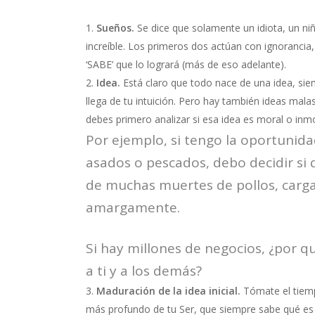
Sueños.
Se dice que solamente un idiota, un niñ
increíble. Los primeros dos actúan con ignorancia,
‘SABE’ que lo logrará (más de eso adelante).
Idea.
Está claro que todo nace de una idea, sie
llega de tu intuición. Pero hay también ideas mala
debes primero analizar si esa idea es moral o inmor
Por ejemplo, si tengo la oportunid
asados o pescados, debo decidir si 
de muchas muertes de pollos, carg
amargamente.
Si hay millones de negocios, ¿por q
a ti y a los demás?
Maduración de la idea inicial.
Tómate el tiempo
más profundo de tu Ser, que siempre sabe qué es 