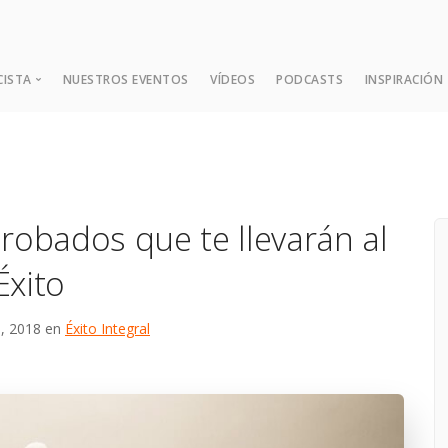
CISTA
NUESTROS EVENTOS
VÍDEOS
PODCASTS
INSPIRACIÓN
¿Quién es Dada?
Expansión Mental
robados que te llevarán al
Las Nueve Enseñanzas Fund
Consejos y Sugerencias
Éxito
9, 2018 en
Éxito Integral