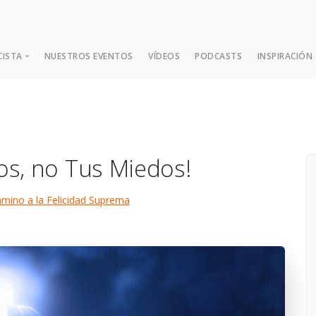
CISTA
NUESTROS EVENTOS
VÍDEOS
PODCASTS
INSPIRACIÓN
¿Quién es Dada?
Expansión Mental
os, no Tus Miedos!
Las Nueve Enseñanzas Fund
Consejos y Sugerencias
mino a la Felicidad Suprema