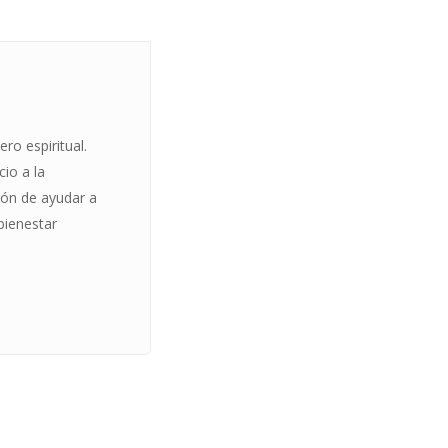
ro espiritual.
cio a la
ón de ayudar a
 bienestar