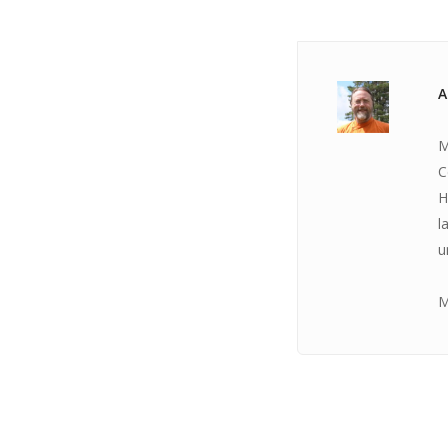
A
M
C
H
l
u
M