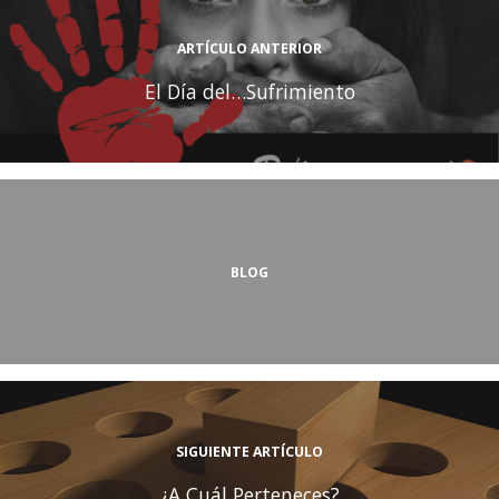
ARTÍCULO ANTERIOR
El Día del…Sufrimiento
BLOG
SIGUIENTE ARTÍCULO
¿A Cuál Perteneces?