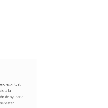
ro espiritual.
cio a la
ón de ayudar a
 bienestar