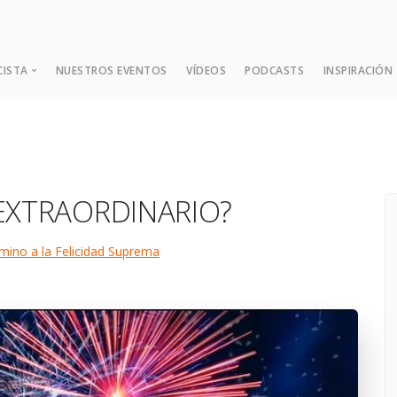
CISTA
NUESTROS EVENTOS
VÍDEOS
PODCASTS
INSPIRACIÓN
¿Quién es Dada?
Expansión Mental
 EXTRAORDINARIO?
Las Nueve Enseñanzas Fund
Consejos y Sugerencias
mino a la Felicidad Suprema