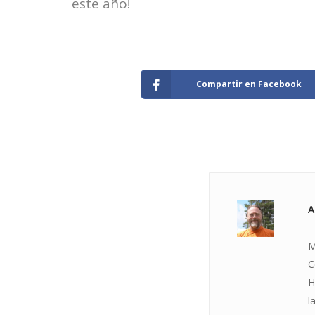
este año!
Compartir en Facebook
A
M
C
H
l