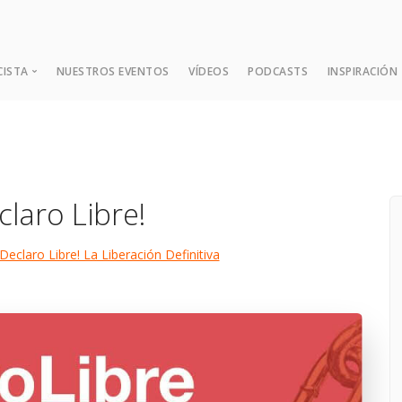
CISTA
NUESTROS EVENTOS
VÍDEOS
PODCASTS
INSPIRACIÓN
¿Quién es Dada?
Expansión Mental
laro Libre!
Las Nueve Enseñanzas Fund
Consejos y Sugerencias
Declaro Libre! La Liberación Definitiva