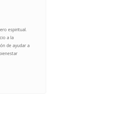
ro espiritual.
cio a la
ón de ayudar a
 bienestar