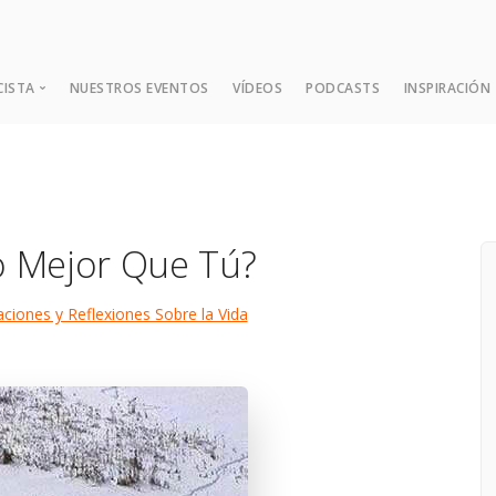
CISTA
NUESTROS EVENTOS
VÍDEOS
PODCASTS
INSPIRACIÓN
¿Quién es Dada?
Expansión Mental
o Mejor Que Tú?
Las Nueve Enseñanzas Fund
Consejos y Sugerencias
aciones y Reflexiones Sobre la Vida