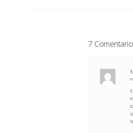
7 Comentario
T
m
E
m
l
s
N