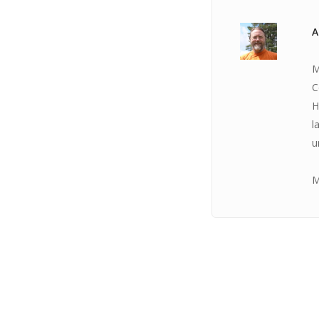
A
M
C
H
l
u
M