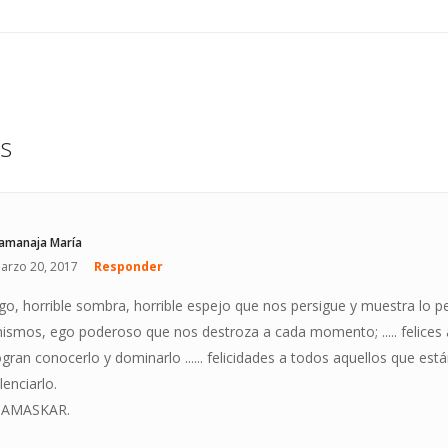
s
amanaja María
arzo 20, 2017
Responder
go, horrible sombra, horrible espejo que nos persigue y muestra lo p
ismos, ego poderoso que nos destroza a cada momento; ..... felices 
ogran conocerlo y dominarlo ...... felicidades a todos aquellos que es
ilenciarlo.
AMASKAR.