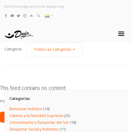
Self Knowledge and Social Awakening
Categoría:
Todas Las Categorías
This feed contains no content.
Categorías
Please add some posts to load them here.
Bienestar Holístico
(14)
Camino a la Felicidad Suprema
(25)
Add Posts Now →
Conocimiento y Despertar del Ser
(18)
Despertar Social y Activismo
(11)