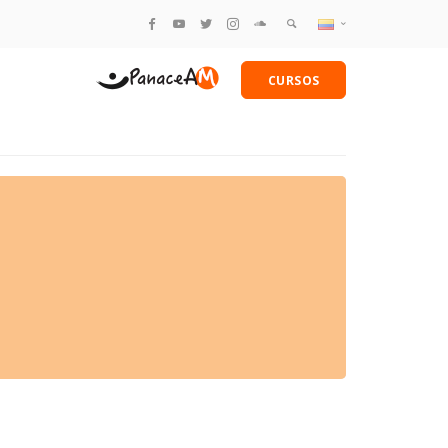
English
BLOG
CURSOS
Español
amentales