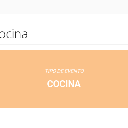
CISTA
NUESTROS EVENTOS
VÍDEOS
PODCASTS
INSPIRACIÓN
ocina
¿Quién es Dada?
Expansión Mental
Las Nueve Enseñanzas Fund
TIPO DE EVENTO
Consejos y Sugerencias
COCINA